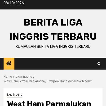
Skip
08/10/2026
to
content
BERITA LIGA
INGGRIS TERBARU
KUMPULAN BERITA LIGA INGGRIS TERBARU
Home
Liga Inggris
West Ham Permalukan Arsenal, Liverpool Kandidat Juara Terkuat
Liga Inggris
West Ham Permalukan