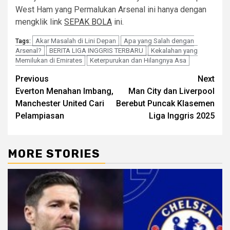
West Ham yang Permalukan Arsenal ini hanya dengan
mengklik link
SEPAK BOLA
ini.
Akar Masalah di Lini Depan
Apa yang Salah dengan
Tags:
Arsenal?
BERITA LIGA INGGRIS TERBARU
Kekalahan yang
Memilukan di Emirates
Keterpurukan dan Hilangnya Asa
Post
Previous
Next
Everton Menahan Imbang,
Man City dan Liverpool
navigation
Manchester United Cari
Berebut Puncak Klasemen
Pelampiasan
Liga Inggris 2025
MORE STORIES