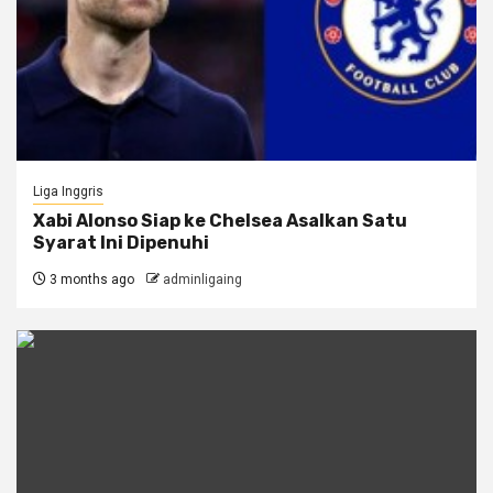
Liga Inggris
Xabi Alonso Siap ke Chelsea Asalkan Satu
Syarat Ini Dipenuhi
3 months ago
adminligaing