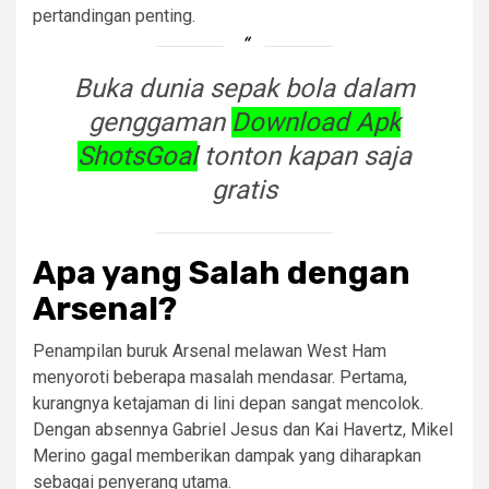
pertandingan penting.
Buka dunia sepak bola dalam
genggaman
Download Apk
ShotsGoal
tonton kapan saja
gratis
Apa yang Salah dengan
Arsenal?
Penampilan buruk Arsenal melawan West Ham
menyoroti beberapa masalah mendasar. Pertama,
kurangnya ketajaman di lini depan sangat mencolok.
Dengan absennya Gabriel Jesus dan Kai Havertz, Mikel
Merino gagal memberikan dampak yang diharapkan
sebagai penyerang utama.