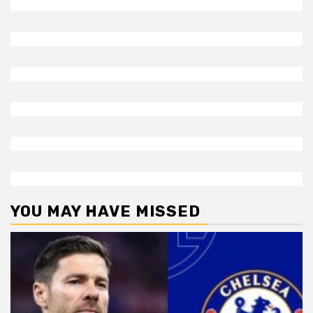
YOU MAY HAVE MISSED