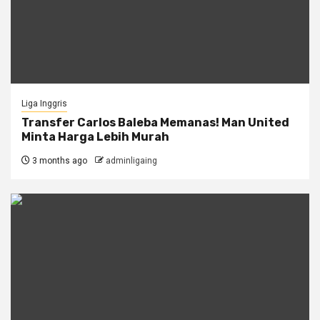
Liga Inggris
Transfer Carlos Baleba Memanas! Man United
Minta Harga Lebih Murah
3 months ago
adminligaing