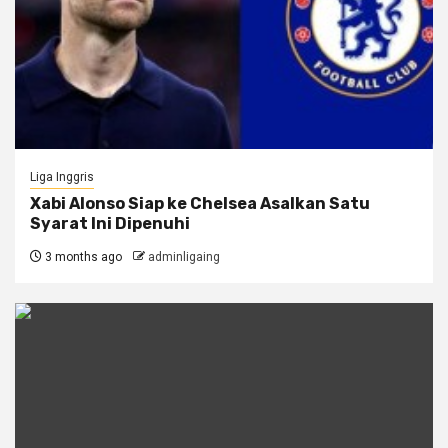
Liga Inggris
Xabi Alonso Siap ke Chelsea Asalkan Satu
Syarat Ini Dipenuhi
3 months ago
adminligaing