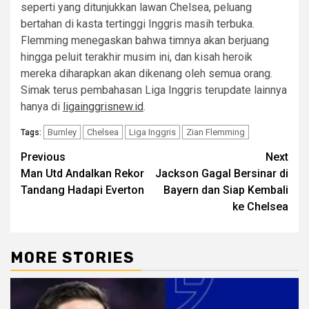
seperti yang ditunjukkan lawan Chelsea, peluang
bertahan di kasta tertinggi Inggris masih terbuka.
Flemming menegaskan bahwa timnya akan berjuang
hingga peluit terakhir musim ini, dan kisah heroik
mereka diharapkan akan dikenang oleh semua orang.
Simak terus pembahasan Liga Inggris terupdate lainnya
hanya di
ligainggrisnew.id
.
Burnley
Chelsea
Liga Inggris
Zian Flemming
Tags:
Post
Previous
Next
Man Utd Andalkan Rekor
Jackson Gagal Bersinar di
navigation
Tandang Hadapi Everton
Bayern dan Siap Kembali
ke Chelsea
MORE STORIES