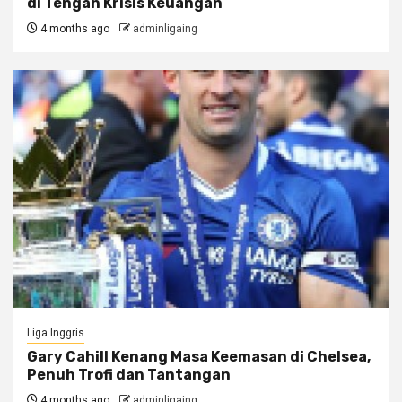
di Tengah Krisis Keuangan
4 months ago
adminligaing
Liga Inggris
Gary Cahill Kenang Masa Keemasan di Chelsea,
Penuh Trofi dan Tantangan
4 months ago
adminligaing