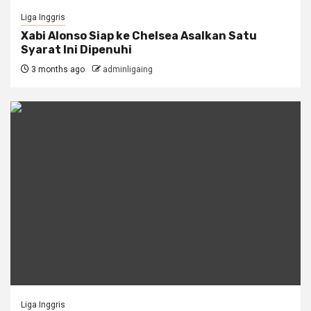
Liga Inggris
Xabi Alonso Siap ke Chelsea Asalkan Satu
Syarat Ini Dipenuhi
3 months ago
adminligaing
Liga Inggris