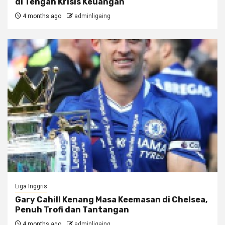
di Tengah Krisis Keuangan
4 months ago
adminligaing
Liga Inggris
Gary Cahill Kenang Masa Keemasan di Chelsea,
Penuh Trofi dan Tantangan
4 months ago
adminligaing