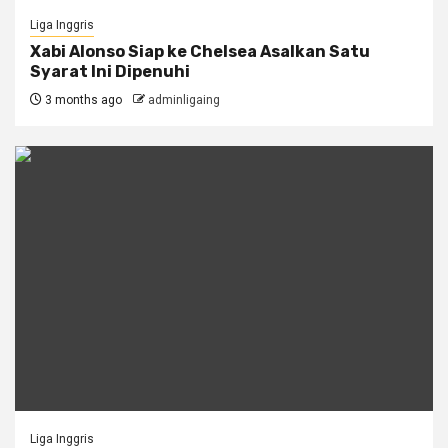
Liga Inggris
Xabi Alonso Siap ke Chelsea Asalkan Satu
Syarat Ini Dipenuhi
3 months ago
adminligaing
Liga Inggris