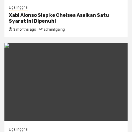
Liga Inggris
Xabi Alonso Siap ke Chelsea Asalkan Satu
Syarat Ini Dipenuhi
3 months ago
adminligaing
Liga Inggris