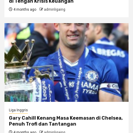
di Tengah Krisis Keuangan
4 months ago
adminligaing
Liga Inggris
Gary Cahill Kenang Masa Keemasan di Chelsea,
Penuh Trofi dan Tantangan
4 months ago
adminligaing