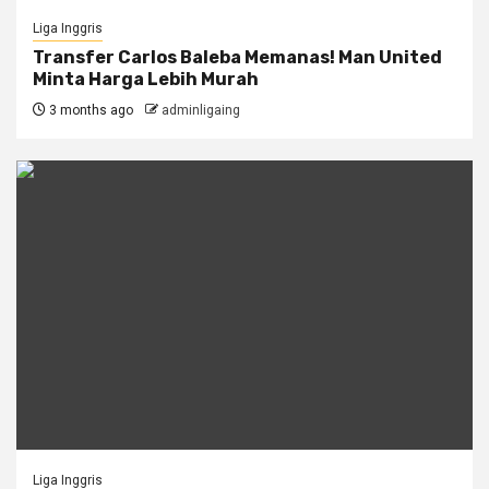
Liga Inggris
Transfer Carlos Baleba Memanas! Man United
Minta Harga Lebih Murah
3 months ago
adminligaing
Liga Inggris