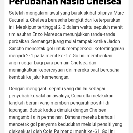
Perubahan Nasib Chelsea
Setelah mengalami awal yang buruk akibat slipnya Marc
Cucurella, Chelsea berusaha bangkit dari keterpurukan
ini. Meskipun tertinggal 2-0 dalam waktu sepuluh menit,
tim asuhan Enzo Maresca menunjukkan tanda-tanda
perbaikan. Semangat juang mulai tampak ketika Jadon
Sancho mencetak gol untuk memperkecil ketertinggalan
menjadi 2-1 pada menit ke-17. Gol ini memberikan
angin segar bagi para pemain Chelsea dan
meningkatkan kepercayaan diri mereka saat berusaha
kembali ke jalur kemenangan.
Dengan mengganti sepatu yang dinilai sebagai
penyebab kesalahan awalnya, Cucurella melakukan
langkah berani yang memberi pengaruh positif di
lapangan. Babak kedua dimulai dengan Chelsea
mengambil alih permainan. Dimana mereka berhasil
mencetak gol penyama kedudukan melalui penalti yang
dieksekusi oleh Cole Palmer di menit ke-61. Gol ini