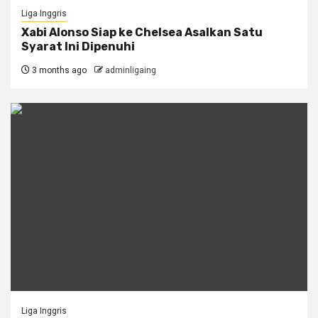
Liga Inggris
Xabi Alonso Siap ke Chelsea Asalkan Satu
Syarat Ini Dipenuhi
3 months ago
adminligaing
Liga Inggris