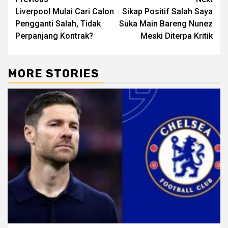
Post
Liverpool Mulai Cari Calon
Sikap Positif Salah Saya
navigation
Pengganti Salah, Tidak
Suka Main Bareng Nunez
Perpanjang Kontrak?
Meski Diterpa Kritik
MORE STORIES