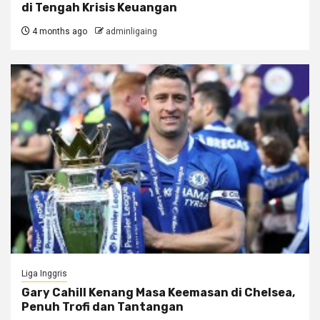
di Tengah Krisis Keuangan
4 months ago
adminligaing
Liga Inggris
Gary Cahill Kenang Masa Keemasan di Chelsea,
Penuh Trofi dan Tantangan