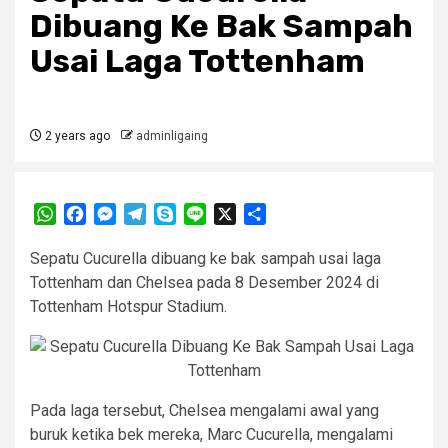
Dibuang Ke Bak Sampah
Usai Laga Tottenham
2 years ago
adminligaing
WhatsApp
Facebook
Messenger
Telegram
Skype
Line
X
Share
Sepatu Cucurella dibuang ke bak sampah usai laga
Tottenham dan Chelsea pada 8 Desember 2024 di
Tottenham Hotspur Stadium.
Pada laga tersebut, Chelsea mengalami awal yang
buruk ketika bek mereka, Marc Cucurella, mengalami