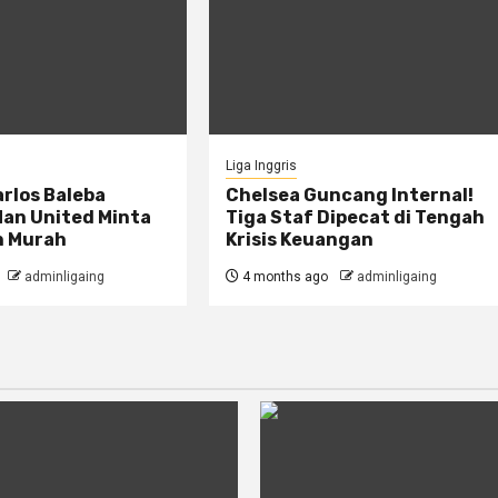
Liga Inggris
rlos Baleba
Chelsea Guncang Internal!
an United Minta
Tiga Staf Dipecat di Tengah
h Murah
Krisis Keuangan
adminligaing
4 months ago
adminligaing