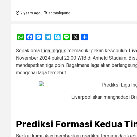
2 years ago
adminligaing
WhatsApp
Facebook
Messenger
Telegram
Skype
Line
X
Share
Sepak bola
Liga Inggris
memasuki pekan kesepuluh.
Liv
November 2024 pukul 22:00 WIB di Anfield Stadium. Bisa
mendapatkan tiga poin. Bagaimana laga akan berlangsun
mengenai laga tersebut.
Liverpool akan menghadapi Br
Prediksi Formasi Kedua Ti
Berikut kami akan memberikan prediksi formasi dari kedu