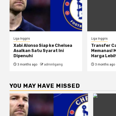
Liga Inggris
Liga Inggris
Xabi Alonso Siap ke Chelsea
Transfer Ca
Asalkan Satu Syarat Ini
Memanas! M
Dipenuhi
Harga Lebi
3 months ago
adminligaing
3 months ago
YOU MAY HAVE MISSED