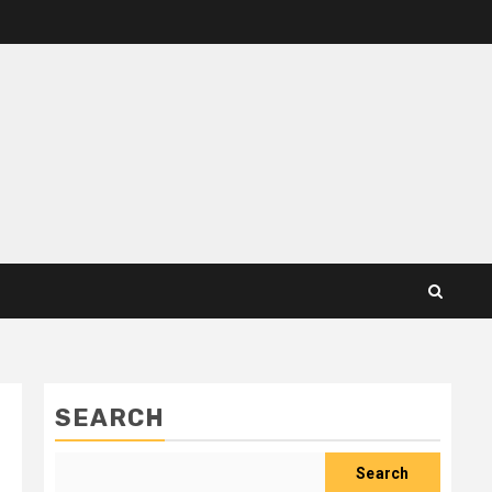
SEARCH
Search