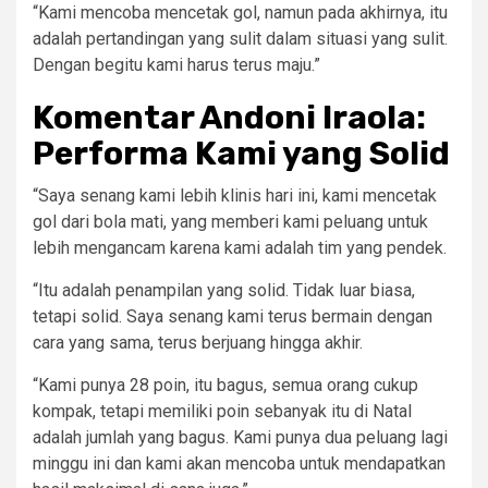
“Kami mencoba mencetak gol, namun pada akhirnya, itu
adalah pertandingan yang sulit dalam situasi yang sulit.
Dengan begitu kami harus terus maju.”
Komentar Andoni Iraola:
Performa Kami yang Solid
“Saya senang kami lebih klinis hari ini, kami mencetak
gol dari bola mati, yang memberi kami peluang untuk
lebih mengancam karena kami adalah tim yang pendek.
“Itu adalah penampilan yang solid. Tidak luar biasa,
tetapi solid. Saya senang kami terus bermain dengan
cara yang sama, terus berjuang hingga akhir.
“Kami punya 28 poin, itu bagus, semua orang cukup
kompak, tetapi memiliki poin sebanyak itu di Natal
adalah jumlah yang bagus. Kami punya dua peluang lagi
minggu ini dan kami akan mencoba untuk mendapatkan