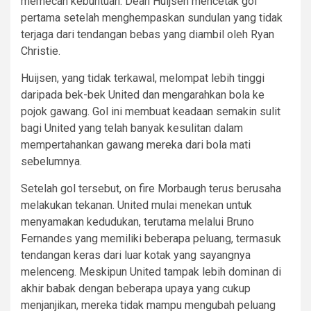
memecah kebuntuan. Dean Huijsen mencetak gol
pertama setelah menghempaskan sundulan yang tidak
terjaga dari tendangan bebas yang diambil oleh Ryan
Christie.
Huijsen, yang tidak terkawal, melompat lebih tinggi
daripada bek-bek United dan mengarahkan bola ke
pojok gawang. Gol ini membuat keadaan semakin sulit
bagi United yang telah banyak kesulitan dalam
mempertahankan gawang mereka dari bola mati
sebelumnya.
Setelah gol tersebut, on fire Morbaugh terus berusaha
melakukan tekanan. United mulai menekan untuk
menyamakan kedudukan, terutama melalui Bruno
Fernandes yang memiliki beberapa peluang, termasuk
tendangan keras dari luar kotak yang sayangnya
melenceng. Meskipun United tampak lebih dominan di
akhir babak dengan beberapa upaya yang cukup
menjanjikan, mereka tidak mampu mengubah peluang