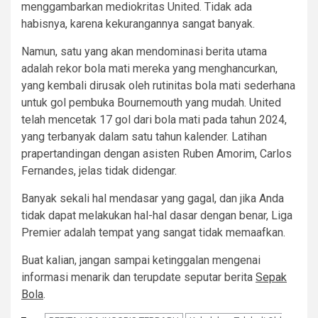
menggambarkan mediokritas United. Tidak ada
habisnya, karena kekurangannya sangat banyak.
Namun, satu yang akan mendominasi berita utama
adalah rekor bola mati mereka yang menghancurkan,
yang kembali dirusak oleh rutinitas bola mati sederhana
untuk gol pembuka Bournemouth yang mudah. ​​United
telah mencetak 17 gol dari bola mati pada tahun 2024,
yang terbanyak dalam satu tahun kalender. Latihan
prapertandingan dengan asisten Ruben Amorim, Carlos
Fernandes, jelas tidak didengar.
Banyak sekali hal mendasar yang gagal, dan jika Anda
tidak dapat melakukan hal-hal dasar dengan benar, Liga
Premier adalah tempat yang sangat tidak memaafkan.
Buat kalian, jangan sampai ketinggalan mengenai
informasi menarik dan terupdate seputar berita
Sepak
Bola
.