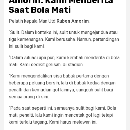
Amorin: Kami Menderita
Saat Bola Mati
Pelatih kepala Man Utd
Ruben Amorim
:
“Sulit. Dalam konteks ini, sulit untuk mengejar dua atau
tiga kemenangan. Kami berusaha. Namun, pertandingan
ini sulit bagi kami.
“Dalam situasi apa pun, kami kembali menderita di bola
mati. Kami sedikit gelisah, di stadion.
“Kami mengendalikan sisa babak pertama dengan
beberapa peluang bersih, lalu di babak kedua dengan
penalti dan kemudian gol lainnya, sungguh sulit bagi
semua orang di sini.
“Pada saat seperti ini, semuanya sulit bagi kami. Bola
mati, penalti, lalu kami ingin mencetak gol lagi tetapi
kami terlalu tegang. Kami harus melawan ini.