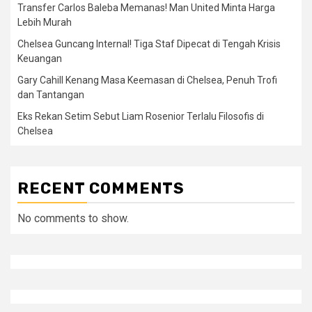
Transfer Carlos Baleba Memanas! Man United Minta Harga
Lebih Murah
Chelsea Guncang Internal! Tiga Staf Dipecat di Tengah Krisis
Keuangan
Gary Cahill Kenang Masa Keemasan di Chelsea, Penuh Trofi
dan Tantangan
Eks Rekan Setim Sebut Liam Rosenior Terlalu Filosofis di
Chelsea
RECENT COMMENTS
No comments to show.