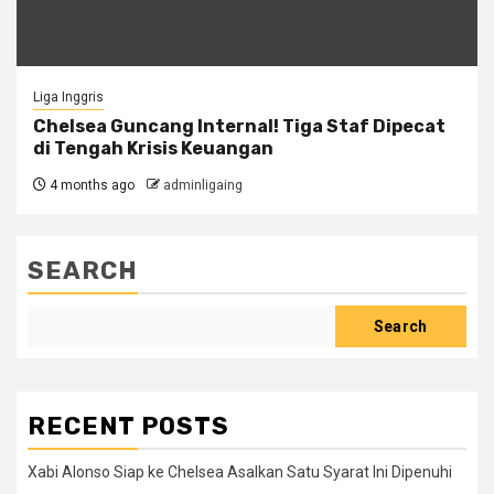
Liga Inggris
Chelsea Guncang Internal! Tiga Staf Dipecat
di Tengah Krisis Keuangan
4 months ago
adminligaing
SEARCH
Search
RECENT POSTS
Xabi Alonso Siap ke Chelsea Asalkan Satu Syarat Ini Dipenuhi