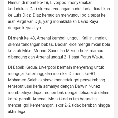
Namun di menit ke-18, Liverpool menyamakan
kedudukan. Dari skema tendangan sudut, bola diarahkan
ke Luis Diaz. Diaz kemudian menyundul bola tepat ke
arah Virgil van Dijk, yang menaklukkan David Raya
dengan kepalanya.
Di menit ke-43, Arsenal kembali unggul. Kali ini, melalui
skema tendangan bebas, Declan Rice mengirimkan bola
ke arah Mikel Merino. Sundulan Merino tidak mampu
dibendung dan Arsenal unggul 2-1 saat Paruh Waktu.
Di Babak Kedua, Liverpool bermain menyerang untuk
mengejar ketertinggalan mereka. Di menit ke-81,
Mohamed Salah akhirnya mencetak gol penyeimbang
tersebut usai kerja samanya dengan Darwin Nunez
membuatnya dapat menembak dengan leluasa di dalam
kotak penalti Arsenal. Meski kedua tim berusaha
mencari gol kemenangan, skor 2-2 tidak berubah hingga
akhir laga.