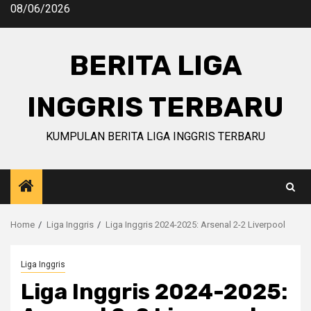
Skip
08/06/2026
to
content
BERITA LIGA
INGGRIS TERBARU
KUMPULAN BERITA LIGA INGGRIS TERBARU
Home
Liga Inggris
Liga Inggris 2024-2025: Arsenal 2-2 Liverpool
Liga Inggris
Liga Inggris 2024-2025: