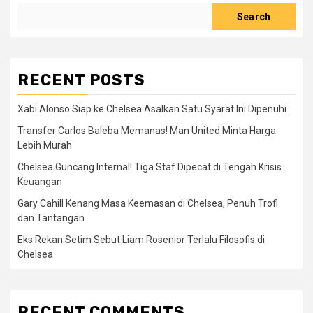
Search
RECENT POSTS
Xabi Alonso Siap ke Chelsea Asalkan Satu Syarat Ini Dipenuhi
Transfer Carlos Baleba Memanas! Man United Minta Harga
Lebih Murah
Chelsea Guncang Internal! Tiga Staf Dipecat di Tengah Krisis
Keuangan
Gary Cahill Kenang Masa Keemasan di Chelsea, Penuh Trofi
dan Tantangan
Eks Rekan Setim Sebut Liam Rosenior Terlalu Filosofis di
Chelsea
RECENT COMMENTS