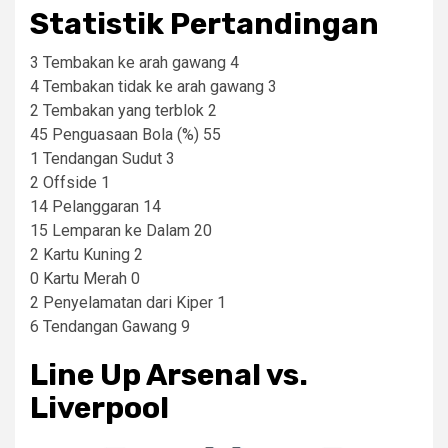
Statistik Pertandingan
3 Tembakan ke arah gawang 4
4 Tembakan tidak ke arah gawang 3
2 Tembakan yang terblok 2
45 Penguasaan Bola (%) 55
1 Tendangan Sudut 3
2 Offside 1
14 Pelanggaran 14
15 Lemparan ke Dalam 20
2 Kartu Kuning 2
0 Kartu Merah 0
2 Penyelamatan dari Kiper 1
6 Tendangan Gawang 9
Line Up Arsenal vs.
Liverpool