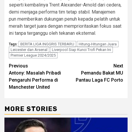
seperti kembalinya Trent Alexander-Arnold dari cedera,
demi menjaga performa tim tetap stabil. Manajemen
pun memberikan dukungan penuh kepada pelatih untuk
meraih target juara dengan memprioritaskan fokus saat
ini tanpa terganggu oleh tekanan eksternal.
BERITA LIGA INGGRIS TERBARU
Hitung-Hitungan Juara
Tags:
Leicester dan Arsenal
Liverpool Siap Kunci Trofi Pekan Ini
Premier League 2024/2025
Post
Previous
Next
Antony: Masalah Pribadi
Pemandu Bakat MU
navigation
Pengaruhi Performa di
Pantau Laga FC Porto
Manchester United
MORE STORIES