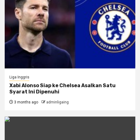
Liga Inggris
Xabi Alonso Siap ke Chelsea Asalkan Satu
Syarat Ini Dipenuhi
3 months ago
adminligaing