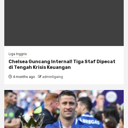
Liga Inggris
Chelsea Guncang Internal! Tiga Staf Dipecat
di Tengah Krisis Keuangan
4 months ago
adminligaing