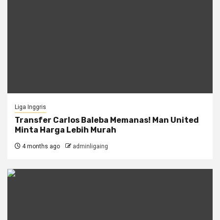
Liga Inggris
Transfer Carlos Baleba Memanas! Man United
Minta Harga Lebih Murah
4 months ago
adminligaing