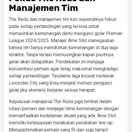
Manajemen Tim
The Reds dan manajemen tim kini sepenuhnya fokus
pada setiap pertandingan yang tersisa untuk
memastikan kemenangan demi mengunci gelar Premier
League 2024/2025. Manajer Arne Slot menegaskan
bahwa tim hanya memikirkan kemenangan di dua laga
terakhir. Tanpa terlalu memusingkan kapan pastinya
gelar akan didapatkan. Pendekatan ini menjaga
konsentrasi pemain agar tetap maksimal menghadapi
setiap pertandingan. Terutama laga krusial melawan
Leicester City yang bisa menjadi momen pengunci
gelar jika skenario berjalan sesuai harapan.
Keputusan manajerial The Reds juga terlihat dalam
rotasi pemain dan menjaga ritme kemenangan dengan
memanfaatkan kedalaman skuad yang ada. Arne Slot
memiliki keleluasaan melakukan perubahan line-up.
Mengoptimalkan pemain yang fit dan siap tampil