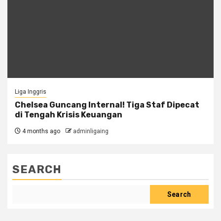
Liga Inggris
Chelsea Guncang Internal! Tiga Staf Dipecat
di Tengah Krisis Keuangan
4 months ago
adminligaing
SEARCH
Search