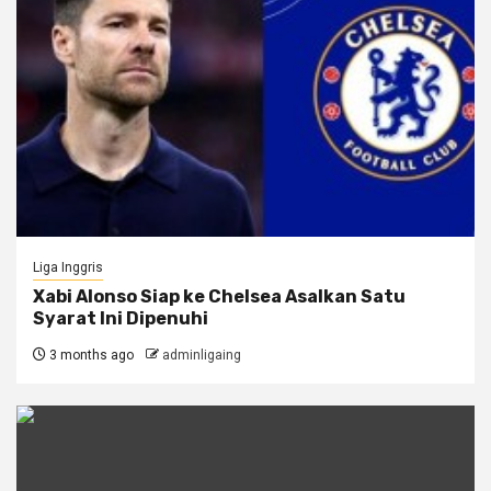
Liga Inggris
Xabi Alonso Siap ke Chelsea Asalkan Satu
Syarat Ini Dipenuhi
3 months ago
adminligaing