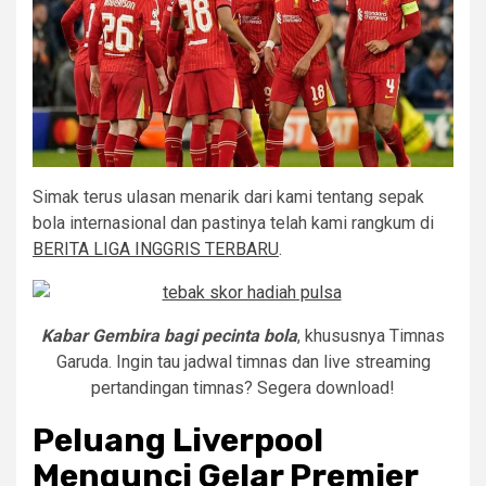
Simak terus ulasan menarik dari kami tentang sepak
bola internasional dan pastinya telah kami rangkum di
BERITA LIGA INGGRIS TERBARU
.
Kabar Gembira bagi pecinta bola
, khususnya Timnas
Garuda. Ingin tau jadwal timnas dan live streaming
pertandingan timnas? Segera download!
Peluang Liverpool
Mengunci Gelar Premier