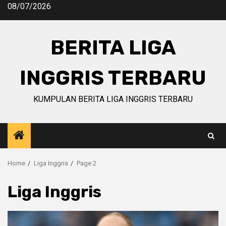
Skip
08/07/2026
to
content
BERITA LIGA
INGGRIS TERBARU
KUMPULAN BERITA LIGA INGGRIS TERBARU
Home
Liga Inggris
Page 2
Liga Inggris