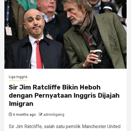
Liga Inggris
Sir Jim Ratcliffe Bikin Heboh
dengan Pernyataan Inggris Dijajah
Imigran
6 months ago
adminligaing
Sir Jim Ratcliffe, salah satu pemilik Manchester United