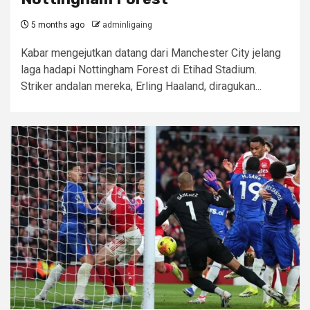
5 months ago
adminligaing
Kabar mengejutkan datang dari Manchester City jelang
laga hadapi Nottingham Forest di Etihad Stadium.
Striker andalan mereka, Erling Haaland, diragukan...