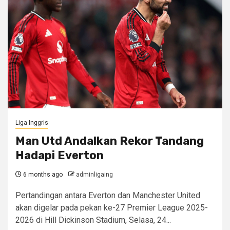
Liga Inggris
Man Utd Andalkan Rekor Tandang
Hadapi Everton
6 months ago
adminligaing
Pertandingan antara Everton dan Manchester United
akan digelar pada pekan ke-27 Premier League 2025-
2026 di Hill Dickinson Stadium, Selasa, 24...