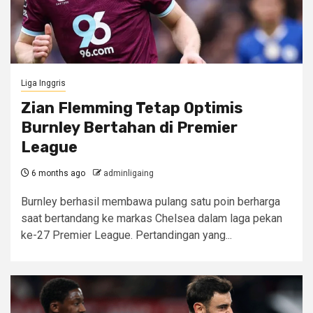
Liga Inggris
Zian Flemming Tetap Optimis
Burnley Bertahan di Premier
League
6 months ago
adminligaing
Burnley berhasil membawa pulang satu poin berharga
saat bertandang ke markas Chelsea dalam laga pekan
ke-27 Premier League. Pertandingan yang...