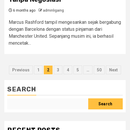
6 months ago
adminligaing
Marcus Rashford tampil mengesankan sejak bergabung
dengan Barcelona dengan status pinjaman dari
Manchester United. Sepanjang musim ini, ia berhasil
mencetak...
Posts
Previous
1
2
3
4
5
…
50
Next
pagination
SEARCH
Search