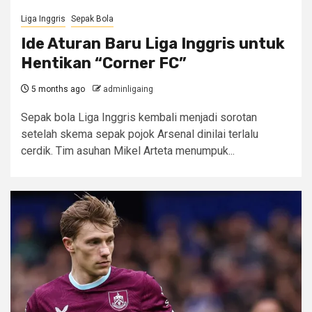
Liga Inggris
Sepak Bola
Ide Aturan Baru Liga Inggris untuk
Hentikan “Corner FC”
5 months ago
adminligaing
Sepak bola Liga Inggris kembali menjadi sorotan
setelah skema sepak pojok Arsenal dinilai terlalu
cerdik. Tim asuhan Mikel Arteta menumpuk...