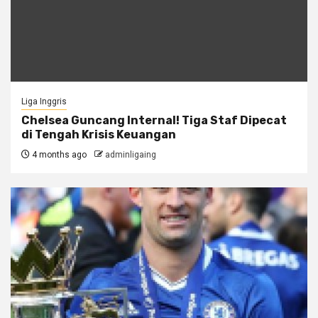
Liga Inggris
Chelsea Guncang Internal! Tiga Staf Dipecat
di Tengah Krisis Keuangan
4 months ago
adminligaing