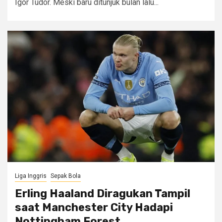
Igor Tudor. Meski baru ditunjuk bulan lalu...
Liga Inggris
Sepak Bola
Erling Haaland Diragukan Tampil
saat Manchester City Hadapi
Nottingham Forest