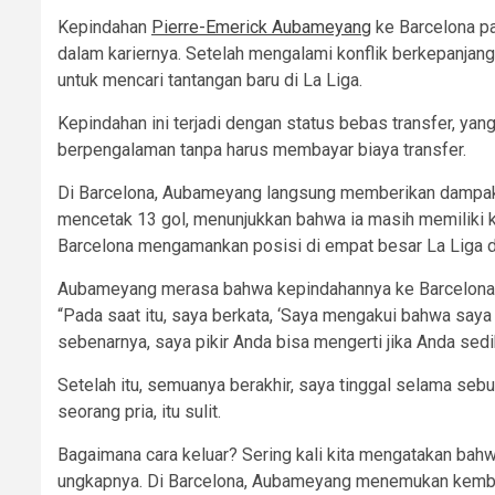
Kepindahan
Pierre-Emerick Aubameyang
ke Barcelona pa
dalam kariernya. Setelah mengalami konflik berkepanja
untuk mencari tantangan baru di La Liga.
Kepindahan ini terjadi dengan status bebas transfer, ya
berpengalaman tanpa harus membayar biaya transfer.
Di Barcelona, Aubameyang langsung memberikan dampak p
mencetak 13 gol, menunjukkan bahwa ia masih memiliki k
Barcelona mengamankan posisi di empat besar La Liga d
Aubameyang merasa bahwa kepindahannya ke Barcelona a
“Pada saat itu, saya berkata, ‘Saya mengakui bahwa saya
sebenarnya, saya pikir Anda bisa mengerti jika Anda sedi
Setelah itu, semuanya berakhir, saya tinggal selama seb
seorang pria, itu sulit.
Bagaimana cara keluar? Sering kali kita mengatakan bahwa
ungkapnya. Di Barcelona, Aubameyang menemukan kembal