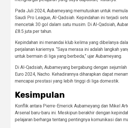
Pada Juli 2024, Aubameyang memutuskan untuk memulai 
Saudi Pro League, Al-Qadsiah. Kepindahan ini terjadi set
mencetak 30 gol dalam satu musim. Di Al-Qadsiah, Aubam
£8.5 juta per tahun.
Kepindahan ini menandai klub kelima yang dibelanya dal
perjalanan kariernya. “Saya merasa ini adalah langkah ya
untuk bermain di liga yang berbeda,” ujar Aubameyang.
Di Al-Qadsiah, Aubameyang bergabung dengan sejumlah 
Euro 2024, Nacho. Kehadirannya diharapkan dapat menam
mencapai prestasi yang lebih tinggi di liga domestik.
Kesimpulan
Konflik antara Pierre-Emerick Aubameyang dan Mikel Art
Arsenal baru-baru ini. Meskipun berakhir dengan kepinda
pelajaran berharga tentang pentingnya komunikasi dan m