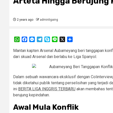
Arteta Hingga Berujung
2 years ago
adminligaing
WhatsApp
Facebook
Messenger
Telegram
Skype
Line
X
Share
Mantan kapten Arsenal Aubameyang beri tanggapan konfli
dari skuad Arsenal dan berlabu ke Liga Spanyol.
Dalam sebuah wawancara eksklusif dengan Colinterview
tidak diketahui publik tentang perselisihan yang terjadi
ini
BERITA LIGA INGGRIS TERBARU
akan membahas tenta
berujung kepindahan.
Awal Mula Konflik