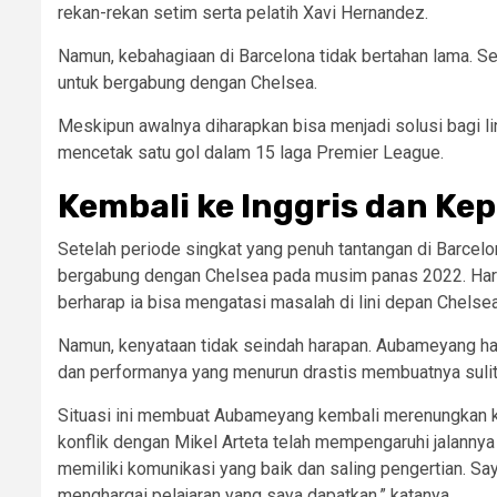
rekan-rekan setim serta pelatih Xavi Hernandez.
Namun, kebahagiaan di Barcelona tidak bertahan lama. S
untuk bergabung dengan Chelsea.
Meskipun awalnya diharapkan bisa menjadi solusi bagi l
mencetak satu gol dalam 15 laga Premier League.
Kembali ke Inggris dan Ke
Setelah periode singkat yang penuh tantangan di Barcel
bergabung dengan Chelsea pada musim panas 2022. Hara
berharap ia bisa mengatasi masalah di lini depan Chelsea
Namun, kenyataan tidak seindah harapan. Aubameyang ha
dan performanya yang menurun drastis membuatnya sulit 
Situasi ini membuat Aubameyang kembali merenungkan k
konflik dengan Mikel Arteta telah mempengaruhi jalannya k
memiliki komunikasi yang baik dan saling pengertian. Saya
menghargai pelajaran yang saya dapatkan,” katanya.