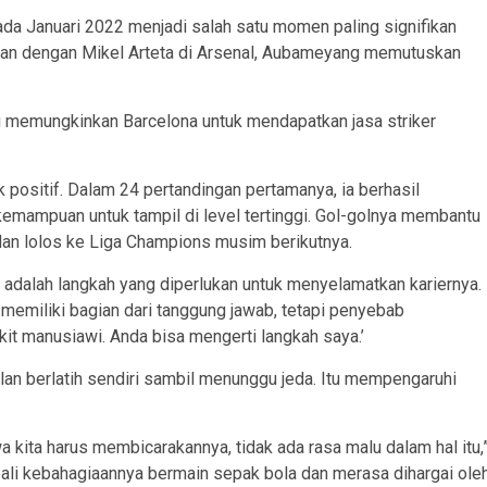
da Januari 2022 menjadi salah satu momen paling signifikan
ngan dengan Mikel Arteta di Arsenal, Aubameyang memutuskan
ng memungkinkan Barcelona untuk mendapatkan jasa striker
ositif. Dalam 24 pertandingan pertamanya, ia berhasil
emampuan untuk tampil di level tertinggi. Gol-golnya membantu
an lolos ke Liga Champions musim berikutnya.
dalah langkah yang diperlukan untuk menyelamatkan kariernya.
 memiliki bagian dari tanggung jawab, tetapi penyebab
kit manusiawi. Anda bisa mengerti langkah saya.’
ulan berlatih sendiri sambil menunggu jeda. Itu mempengaruhi
 kita harus membicarakannya, tidak ada rasa malu dalam hal itu,
i kebahagiaannya bermain sepak bola dan merasa dihargai ole