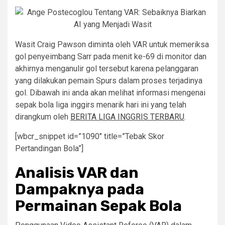
Wasit Craig Pawson diminta oleh VAR untuk memeriksa
gol penyeimbang Sarr pada menit ke-69 di monitor dan
akhirnya menganulir gol tersebut karena pelanggaran
yang dilakukan pemain Spurs dalam proses terjadinya
gol. Dibawah ini anda akan melihat informasi mengenai
sepak bola liga inggirs menarik hari ini yang telah
dirangkum oleh
BERITA LIGA INGGRIS TERBARU
.
[wbcr_snippet id=”1090″ title=”Tebak Skor
Pertandingan Bola”]
Analisis VAR dan
Dampaknya pada
Permainan Sepak Bola