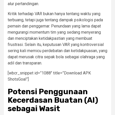
alur pertandingan.
Kritik terhadap VAR bukan hanya tentang waktu yang
terbuang, tetapi juga tentang dampak psikologis pada
pemain dan penggemar. Penundaan yang lama dapat
mengurangi momentum tim yang sedang menyerang
dan menciptakan ketidakpastian yang membuat
frustrasi. Selain itu, keputusan VAR yang kontroversial
sering kali memicu perdebatan dan ketidakpuasan, yang
dapat merusak citra sepak bola sebagai olahraga yang
adil dan transparan.
[wbcr_snippet id=”1088″ title=”Download APK
ShotsGoal”]
Potensi Penggunaan
Kecerdasan Buatan (AI)
sebagai Wasit