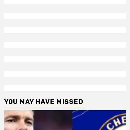
YOU MAY HAVE MISSED