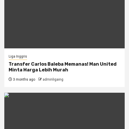
Liga Inggris
Transfer Carlos Baleba Memanas! Man United
Minta Harga Lebih Murah
3 months ago
adminligaing