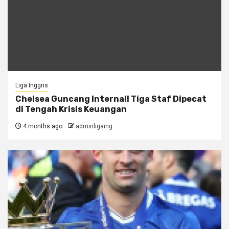
Liga Inggris
Chelsea Guncang Internal! Tiga Staf Dipecat
di Tengah Krisis Keuangan
4 months ago
adminligaing