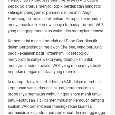
Penggunaan Video Assistant Referee (VAR) dalam
sepak bola terus menjadi topik perdebatan hangat di
kalangan penggemar, pemain, dan pelatih. Ange
Postecoglou, pelatih Tottenham Hotspur, baru-baru ini
menyampaikan kekecewaannya terhadap proses VAR
yang dianggap memakan waktu dan merugikan timnya.
Komentar ini muncul setelah gol Pape Sarr dianulir
dalam pertandingan melawan Chelsea, yang berujung
pada kekalahan bagi Tottenham. Postecoglou
menyoroti lamanya waktu yang dibutuhkan untuk
meninjau insiden melalui VAR, yang menurutnya tidak
sepadan dengan manfaat yang diberikan.
Ia mempertanyakan efektivitas VAR dalam membuat
keputusan yang jelas dan akurat, terutama ketika
prosesnya memakan waktu hingga enam menit untuk
satu keputusan. Hal ini menimbulkan keraguan tentang
apakah VAR benar-benar meningkatkan kualitas
permainan atau justru memperlambat dan mengganggu