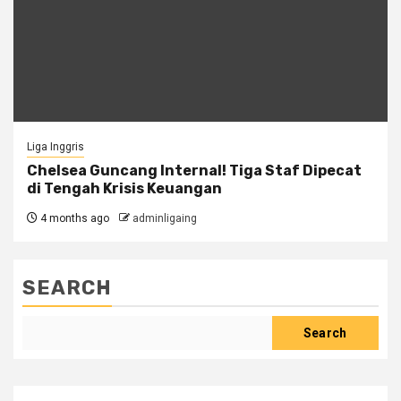
Liga Inggris
Chelsea Guncang Internal! Tiga Staf Dipecat
di Tengah Krisis Keuangan
4 months ago
adminligaing
SEARCH
Search