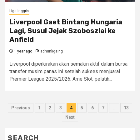
Liga Inggris
Liverpool Gaet Bintang Hungaria
Lagi, Susul Jejak Szoboszlai ke
Anfield
1 year ago
adminligaing
Liverpool diperkirakan akan semakin aktif dalam bursa
transfer musim panas ini setelah sukses menjuarai
Premier League 2025/2026. Arne Slot, pelatih...
Posts
Previous
1
2
3
4
5
6
7
…
13
pagination
Next
SEARCH