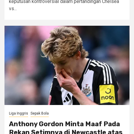
keputusan kontroversial dalam pertandingan Chelsea
vs...
Liga Inggris
Sepak Bola
Anthony Gordon Minta Maaf Pada
Rekan Setimnya di Newcastle atas