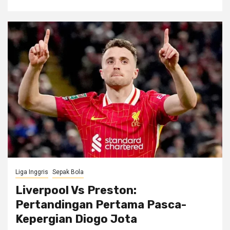
Liga Inggris
Sepak Bola
Liverpool Vs Preston:
Pertandingan Pertama Pasca-
Kepergian Diogo Jota