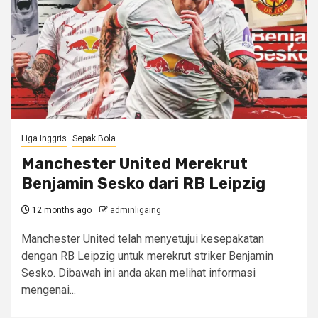
Liga Inggris
Sepak Bola
Manchester United Merekrut
Benjamin Sesko dari RB Leipzig
12 months ago
adminligaing
Manchester United telah menyetujui kesepakatan
dengan RB Leipzig untuk merekrut striker Benjamin
Sesko. Dibawah ini anda akan melihat informasi
mengenai...