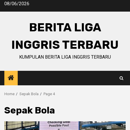
Skip
08/06/2026
to
content
BERITA LIGA
INGGRIS TERBARU
KUMPULAN BERITA LIGA INGGRIS TERBARU
Home
Sepak Bola
Page 4
Sepak Bola