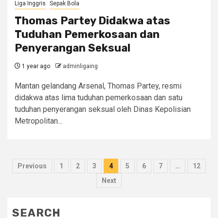
Liga Inggris
Sepak Bola
Thomas Partey Didakwa atas
Tuduhan Pemerkosaan dan
Penyerangan Seksual
1 year ago
adminligaing
Mantan gelandang Arsenal, Thomas Partey, resmi
didakwa atas lima tuduhan pemerkosaan dan satu
tuduhan penyerangan seksual oleh Dinas Kepolisian
Metropolitan...
Posts
Previous
1
2
3
4
5
6
7
…
12
pagination
Next
SEARCH